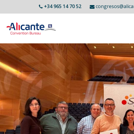
Vés
+34 965 14 70 52
congresos@ali
al
contingut
Main
Inici
navigation
ACB
Membres
Llocs Singulars