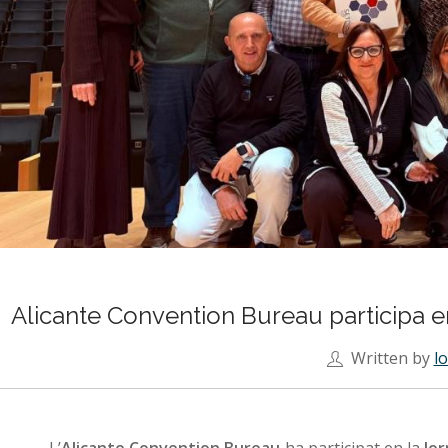
Agenda
Contacte
Search
Alicante Convention Bureau participa en
Written by
l
L’
Alicante Convention Bureau
ha participat en la
Jor