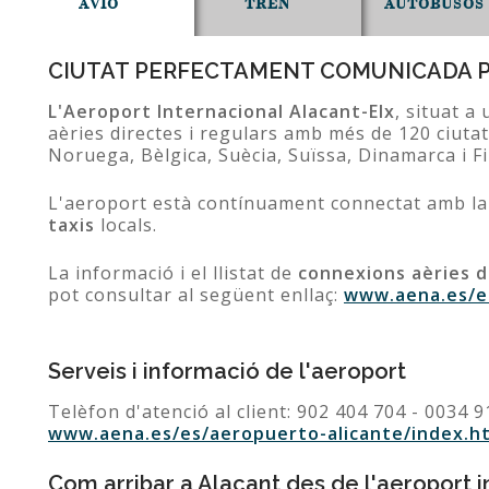
AVIÓ
TREN
AUTOBUSOS
CIUTAT PERFECTAMENT COMUNICADA P
L'Aeroport Internacional Alacant-Elx
, situat 
aèries directes i regulars amb més de 120 ciuta
Noruega, Bèlgica, Suècia, Suïssa, Dinamarca i Fi
L'aeroport està contínuament connectat amb la c
taxis
locals.
La informació i el llistat de
connexions aèries 
pot consultar al següent enllaç:
www.aena.es/es
Serveis i informació de l'aeroport
Telèfon d'atenció al client: 902 404 704 - 0034 
www.aena.es/es/aeropuerto-alicante/index.h
Com arribar a Alacant des de l'aeroport i