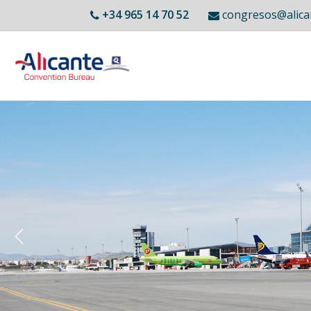
Vés
+34 965 14 70 52
congresos@ali
al
contingut
Main
Inici
navigation
ACB
Membres
Previous
Llocs Singulars