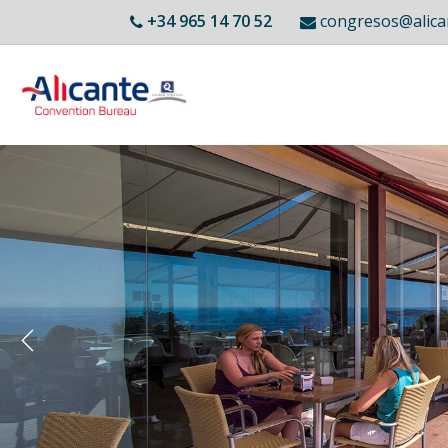
Vés
+34 965 14 70 52
congresos@ali
al
contingut
Main
Inici
navigation
ACB
Membres
Previous
Llocs Singulars