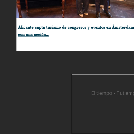
Alicante capta turismo de congresos y eventos en Ámsterdam
con una acción...
El tiempo - Tutiem