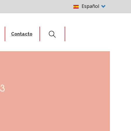
Select
Español
your
language
Contacto
Search