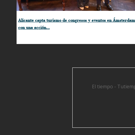
Alicante capta turismo de congresos y eventos en Ámsterdam
con una acción...
El tiempo - Tutiem