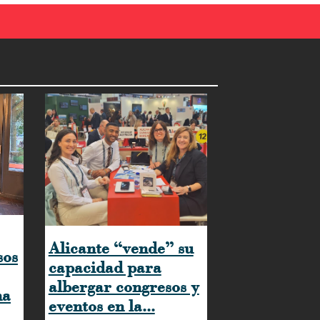
Alicante “vende” su
sos
capacidad para
albergar congresos y
na
eventos en la...