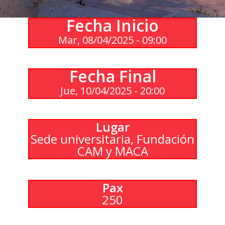
Fecha Inicio
Mar, 08/04/2025 - 09:00
Fecha Final
Jue, 10/04/2025 - 20:00
Lugar
Sede universitaria, Fundación
CAM y MACA
Pax
250