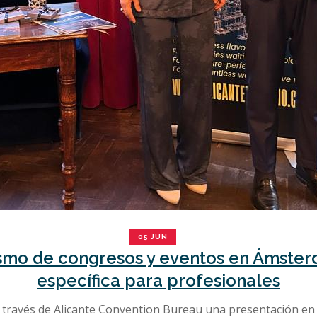
05 JUN
ismo de congresos y eventos en Ámste
específica para profesionales
 través de Alicante Convention Bureau una presentación e