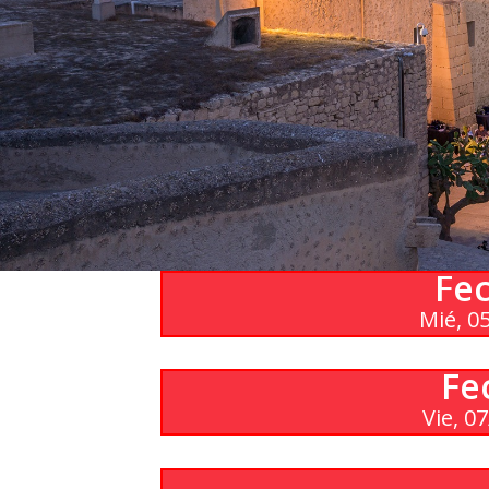
Agenda
Contacto
Search
Fec
Mié, 0
Fe
Vie, 0