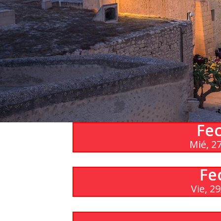
Agenda
Contacto
Search
Fec
Mié, 2
Fe
Vie, 2